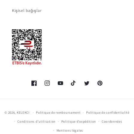
Kişisel bağışlar
Facebook
Instagram
YouTube
TikTok
Twitter
Pinterest
Moyens
© 2026,
KELEKCI
Politique de remboursement
Politique de confidentialité
de
Conditions d’utilisation
Politique d’expédition
Coordonnées
paiement
Mentions légales