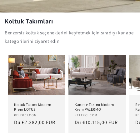
Koltuk Takımları
Benzersiz koltuk seçeneklerini keşfetmek için sıradışı kanape
kategorilerini ziyaret edin!
Koltuk Takımı Modern
Kanepe Takımı Modern
Re
Krem LOTUS
Krem PALERMO
Ka
Distributeur :
KELEKCI.COM
Distributeur :
KELEKCI.COM
Di
KE
Prix
Du €7.382,00 EUR
Prix
Du €10.115,00 EUR
Pr
D
habituel
habituel
h