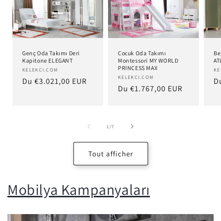
Genç Oda Takımı Deri
Çocuk Oda Takımı
Be
Kapitone ELEGANT
Montessori MY WORLD
AT
PRINCESS MAX
Distributeur :
KELEKCI.COM
Di
KE
Distributeur :
KELEKCI.COM
Prix
Du €3.021,00 EUR
Pr
D
Prix
Du €1.767,00 EUR
habituel
h
habituel
de
1
/
7
Tout afficher
Mobilya Kampanyaları