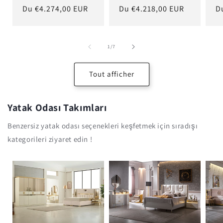
Prix
Du €4.274,00 EUR
Prix
Du €4.218,00 EUR
Pr
D
habituel
habituel
h
de
1
/
7
Tout afficher
Yatak Odası Takımları
Benzersiz yatak odası seçenekleri keşfetmek için sıradışı
kategorileri ziyaret edin !