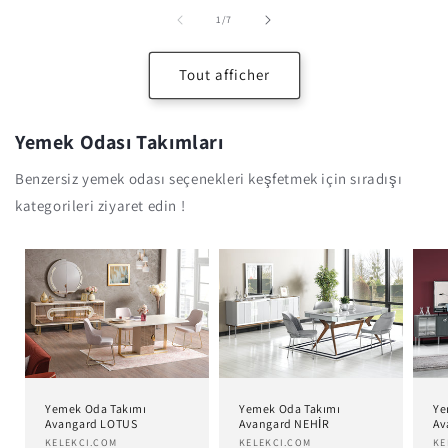
de
1
/
7
Tout afficher
Yemek Odası Takımları
Benzersiz yemek odası seçenekleri keşfetmek için sıradışı
kategorileri ziyaret edin !
Yemek Oda Takımı
Yemek Oda Takımı
Ye
Avangard LOTUS
Avangard NEHİR
Av
Distributeur :
KELEKCI.COM
Distributeur :
KELEKCI.COM
Di
KE