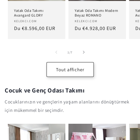
Yatak Oda Takımı
Yatak Oda Takımı Modern
Ya
Avangard GLORY
Beyaz ROMANO
Av
Distributeur :
KELEKCI.COM
Distributeur :
KELEKCI.COM
Di
KE
Prix
Du €8.596,00 EUR
Prix
Du €4.928,00 EUR
Pr
D
habituel
habituel
h
de
1
/
7
Tout afficher
Çocuk ve Genç Odası Takımı
Cocuklarınızın ve gençlerin yaşam alanlarını dönüştürmek
için mükemmel bir seçimdir.