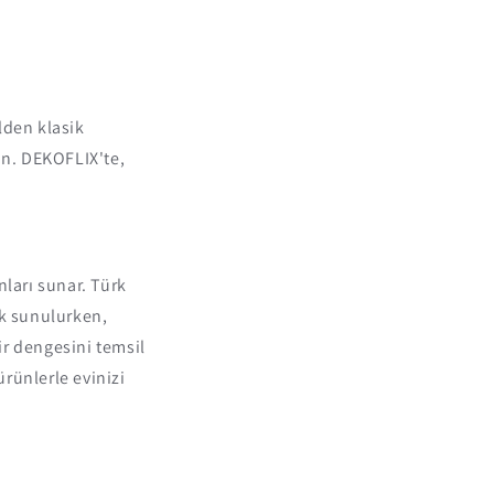
lden klasik
in. DEKOFLIX'te,
nları sunar. Türk
rak sunulurken,
ir dengesini temsil
ürünlerle evinizi