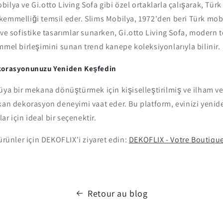
ilya ve Gi.otto Living Sofa gibi özel ortaklarla çalışarak, Türk
kemmelliği temsil eder. Slims Mobilya, 1972'den beri Türk mob
 ve sofistike tasarımlar sunarken, Gi.otto Living Sofa, modern te
mmel birleşimini sunan trend kanepe koleksiyonlarıyla bilinir.
ekorasyonunuzu Yeniden Keşfedin
üya bir mekana dönüştürmek için kişiselleştirilmiş ve ilham ve
kan dekorasyon deneyimi vaat eder. Bu platform, evinizi yenid
lar için ideal bir seçenektir.
 ürünler için DEKOFLIX'i ziyaret edin:
DEKOFLIX - Votre Boutique
Retour au blog