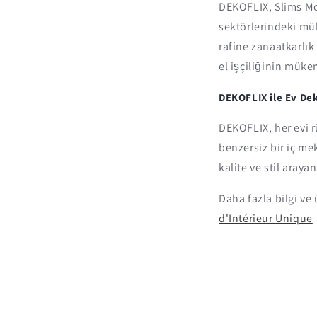
DEKOFLIX, Slims Mob
sektörlerindeki mü
rafine zanaatkarlık
el işçiliğinin müke
DEKOFLIX ile Ev D
DEKOFLIX, her evi r
benzersiz bir iç me
kalite ve stil arayan
Daha fazla bilgi ve
d'Intérieur Unique