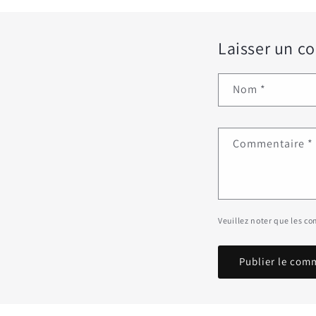
Laisser un c
Nom
*
Commentaire
*
Veuillez noter que les c