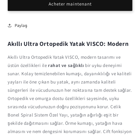
Acheter maintenant
ortopedik
ortopedik
yatak
yatak
VISCO
VISCO
Paylaş
Akıllı Ultra Ortopedik Yatak VISCO: Modern
Akıllı Ultra Ortopedik Yatak VISCO, modern tasarımı ve
üstün özellikleri ile
rahat ve sağlıklı
bir uyku deneyimi
sunar. Kolay temizlenebilen kumaşı, dayanıklılığı ve kaliteli
yayları ile öne çıkan bu yatak, aynı zamanda kaliteli
süngerleri ile vücudunuzun her noktasına tam destek sağlar.
Ortopedik ve omurga dostu özellikleri sayesinde, uyku
sırasında vücudunuzun doğru pozisyonunu korur. Çelik
Bonel Spiral Sistem Özel Yayı, yatağın ağırlığı eşit bir
şekilde dağıtmasını sağlar. Örme kumaşı, yatağın hava
almasını ve nem dengesini korumasını sağlar. Çift fonksiyon