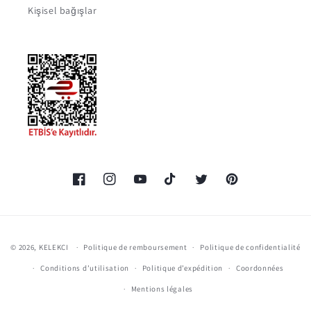
Kişisel bağışlar
Facebook
Instagram
YouTube
TikTok
Twitter
Pinterest
Moyens
© 2026,
KELEKCI
Politique de remboursement
Politique de confidentialité
de
Conditions d’utilisation
Politique d’expédition
Coordonnées
paiement
Mentions légales