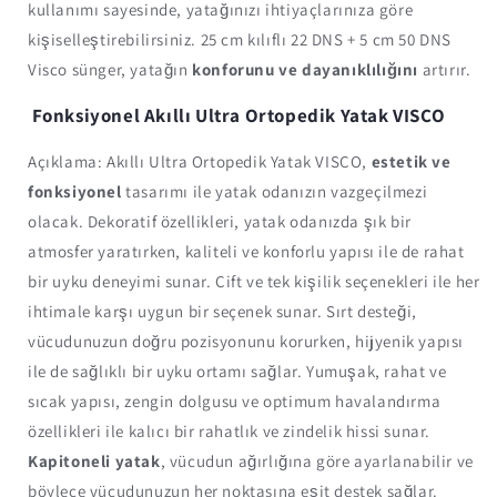
kullanımı sayesinde, yatağınızı ihtiyaçlarınıza göre
kişiselleştirebilirsiniz. 25 cm kılıflı 22 DNS + 5 cm 50 DNS
Visco sünger, yatağın
konforunu ve dayanıklılığını
artırır.
Fonksiyonel Akıllı Ultra Ortopedik Yatak VISCO
Açıklama: Akıllı Ultra Ortopedik Yatak VISCO,
estetik ve
fonksiyonel
tasarımı ile yatak odanızın vazgeçilmezi
olacak. Dekoratif özellikleri, yatak odanızda şık bir
atmosfer yaratırken, kaliteli ve konforlu yapısı ile de rahat
bir uyku deneyimi sunar. Çift ve tek kişilik seçenekleri ile her
ihtimale karşı uygun bir seçenek sunar. Sırt desteği,
vücudunuzun doğru pozisyonunu korurken, hijyenik yapısı
ile de sağlıklı bir uyku ortamı sağlar. Yumuşak, rahat ve
sıcak yapısı, zengin dolgusu ve optimum havalandırma
özellikleri ile kalıcı bir rahatlık ve zindelik hissi sunar.
Kapitoneli yatak
, vücudun ağırlığına göre ayarlanabilir ve
böylece vücudunuzun her noktasına eşit destek sağlar.