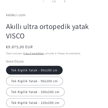
média
de
1
/
5
1
dans
une
kelekci.com
fenêtre
modale
Akıllı ultra ortopedik yatak
VISCO
Prix
€9.875,00 EUR
habituel
Taxes incluses.
Frais d'expédition
calculés à l'étape de paiement.
Yatak Ölçüsü
Tek Kişilik Yatak - 90x190 cm
Tek Kişilik Yatak - 90x200 cm
Tek Kişilik Yatak - 100x200 cm
Tek Kişilik Yatak - 120x200 cm