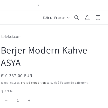
Yeni Müş
P
Connexion
Panier
EUR € | France
a
y
kelekci.com
s
/
Berjer Modern Kahve
r
ASYA
é
g
i
Prix
€10.337,00 EUR
habituel
o
Taxes incluses.
Frais d'expédition
calculés à l'étape de paiement.
n
Quantité
Réduire
Augmenter
la
la