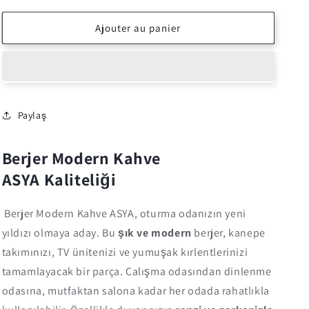
quantité
quantité
de
de
Ajouter au panier
Berjer
Berjer
Modern
Modern
Kahve
Kahve
ASYA
ASYA
Paylaş
Berjer Modern Kahve
ASYA Kaliteliği
Berjer Modern Kahve ASYA, oturma odanızın yeni
yıldızı olmaya aday. Bu
şık ve modern
berjer, kanepe
takımınızı, TV ünitenizi ve yumuşak kırlentlerinizi
tamamlayacak bir parça. Çalışma odasından dinlenme
odasına, mutfaktan salona kadar her odada rahatlıkla