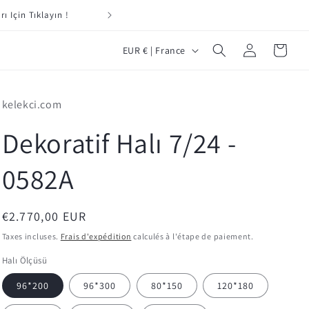
Yeni Müş
P
Connexion
Panier
EUR € | France
a
y
kelekci.com
s
/
Dekoratif Halı 7/24 -
r
0582A
é
g
i
Prix
€2.770,00 EUR
habituel
o
Taxes incluses.
Frais d'expédition
calculés à l'étape de paiement.
n
Halı Ölçüsü
96*200
96*300
80*150
120*180