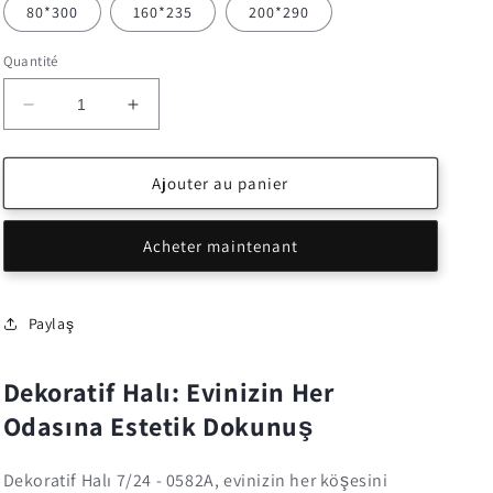
80*300
160*235
200*290
Quantité
Réduire
Augmenter
la
la
quantité
quantité
de
de
Ajouter au panier
Dekoratif
Dekoratif
Halı
Halı
Acheter maintenant
7/24
7/24
-
-
0582A
0582A
Paylaş
Dekoratif Halı: Evinizin Her
Odasına Estetik Dokunuş
Dekoratif Halı 7/24 - 0582A, evinizin her köşesini