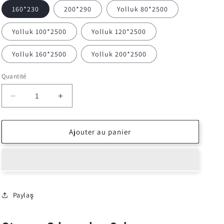
160*230
200*290
Yolluk 80*2500
Yolluk 100*2500
Yolluk 120*2500
Yolluk 160*2500
Yolluk 200*2500
Quantité
Réduire
Augmenter
la
la
quantité
quantité
de
de
Ajouter au panier
Dekoratif
Dekoratif
Halı
Halı
MİRABELLA
MİRABELLA
-
-
0201
0201
GRİ-
GRİ-
Paylaş
VİZON
VİZON