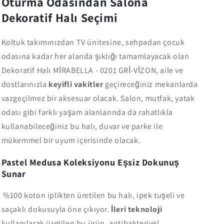
Oturma Odasından Salona
Dekoratif Halı Seçimi
Koltuk takımınızdan TV ünitesine, sehpadan çocuk
odasına kadar her alanda şıklığı tamamlayacak olan
Dekoratif Halı MİRABELLA - 0201 GRİ-VİZON, aile ve
dostlarınızla
keyifli vakitler
geçireceğiniz mekanlarda
vazgeçilmez bir aksesuar olacak. Salon, mutfak, yatak
odası gibi farklı yaşam alanlarında da rahatlıkla
kullanabileceğiniz bu halı, duvar ve parke ile
mükemmel bir uyum içerisinde olacak.
Pastel Medusa Koleksiyonu Eşsiz Dokunuş
Sunar
%100 koton iplikten üretilen bu halı, ipek tuşeli ve
saçaklı dokusuyla öne çıkıyor.
İleri teknoloji
kullanılarak üretilen bu ürün, antibakteriyel,