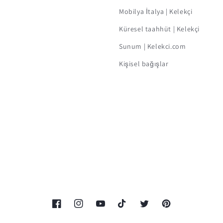
Mobilya İtalya | Kelekçi
Küresel taahhüt | Kelekçi
Sunum | Kelekci.com
Kişisel bağışlar
Facebook
Instagram
YouTube
TikTok
Twitter
Pinterest