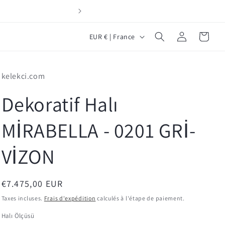
Yeni Müş
P
Connexion
Panier
EUR € | France
a
y
kelekci.com
s
/
Dekoratif Halı
r
MİRABELLA - 0201 GRİ-
é
g
VİZON
i
o
Prix
€7.475,00 EUR
n
habituel
Taxes incluses.
Frais d'expédition
calculés à l'étape de paiement.
Halı Ölçüsü