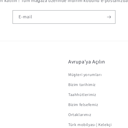
 katılın ! Tüm mağaza üzerinde indirim kodunu e-postanızda 
E-mail
Avrupa'ya Açılın
Müşteri yorumları
Bizim tarihimiz
Taahhütlerimiz
Bizim felsefemiz
Ortaklarımız
Türk mobilyası | Kelekçi