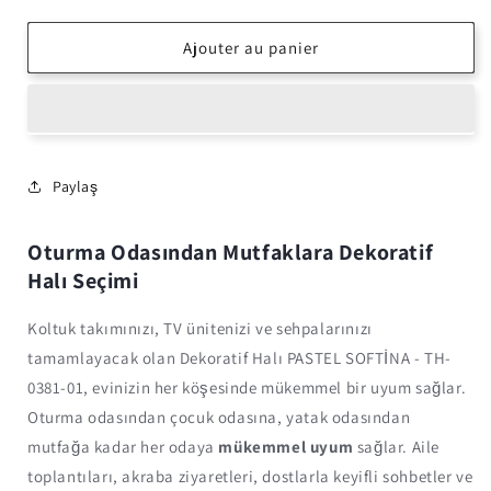
la
la
quantité
quantité
de
de
Ajouter au panier
Dekoratif
Dekoratif
Halı
Halı
PASTEL
PASTEL
SOFTİNA
SOFTİNA
-
-
TH-
TH-
Paylaş
0381-
0381-
01
01
Oturma Odasından Mutfaklara Dekoratif
Halı Seçimi
Koltuk takımınızı, TV ünitenizi ve sehpalarınızı
tamamlayacak olan Dekoratif Halı PASTEL SOFTİNA - TH-
0381-01, evinizin her köşesinde mükemmel bir uyum sağlar.
Oturma odasından çocuk odasına, yatak odasından
mutfağa kadar her odaya
mükemmel uyum
sağlar. Aile
toplantıları, akraba ziyaretleri, dostlarla keyifli sohbetler ve