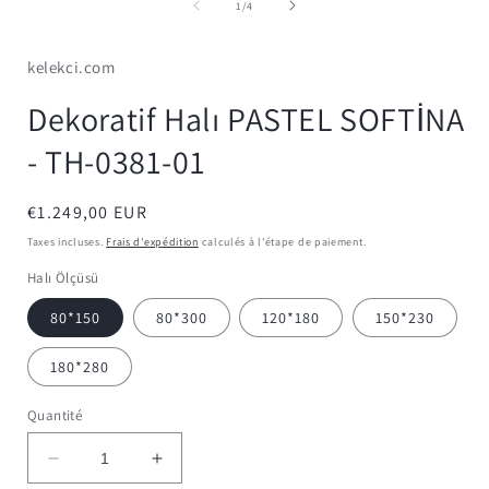
média
de
1
/
4
1
dans
une
kelekci.com
fenêtre
modale
Dekoratif Halı PASTEL SOFTİNA
- TH-0381-01
Prix
€1.249,00 EUR
habituel
Taxes incluses.
Frais d'expédition
calculés à l'étape de paiement.
Halı Ölçüsü
80*150
80*300
120*180
150*230
180*280
Quantité
Réduire
Augmenter