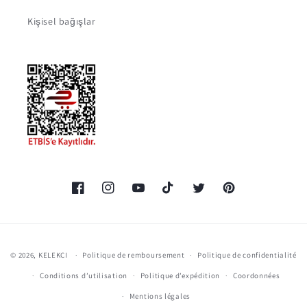
Kişisel bağışlar
Facebook
Instagram
YouTube
TikTok
Twitter
Pinterest
Moyens
© 2026,
KELEKCI
Politique de remboursement
Politique de confidentialité
de
Conditions d’utilisation
Politique d’expédition
Coordonnées
paiement
Mentions légales