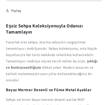
Sehpa
Sehpa
Beyaz
Beyaz
Mermer
Mermer
Paylaş
1
1
+
+
1
1
Eşsiz Sehpa Koleksiyonuyla Odanızı
BOLERA
BOLERA
Tamamlayın
Yuvarlak orta sehpa, oturma odasının vazgeçilmez
tamamlayıcı mobilyasıdır. Sehpa koleksiyonu, orta büyük
boyutlarıyla her türlü mekânda rahatlıkla kullanılabilir.
Tamamlayıcı mobilya olarak tercih edilen bu ürün,
şıklığı
ve fonksiyonelliğiyle
dikkat çeker. Modern tasarımı ve
kaliteli malzemesiyle uzun yıllar kullanabileceğiniz bir
üründür.
Beyaz Mermer Desenli ve Füme Metal Ayaklar
Sehpa üst kısmı beyaz mermer desenli parlak MDF