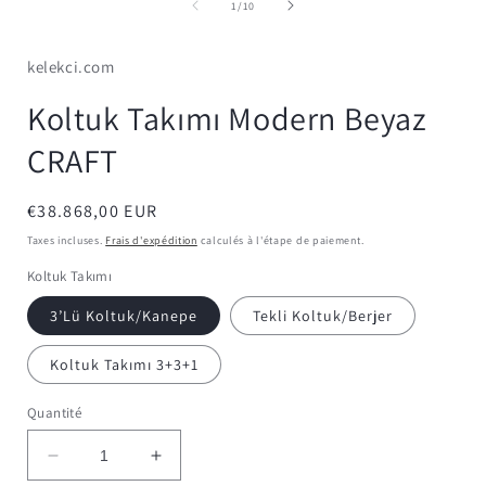
média
de
1
/
10
1
dans
une
kelekci.com
fenêtre
modale
Koltuk Takımı Modern Beyaz
CRAFT
Prix
€38.868,00 EUR
habituel
Taxes incluses.
Frais d'expédition
calculés à l'étape de paiement.
Koltuk Takımı
3’Lü Koltuk/Kanepe
Tekli Koltuk/Berjer
Koltuk Takımı 3+3+1
Quantité
Réduire
Augmenter