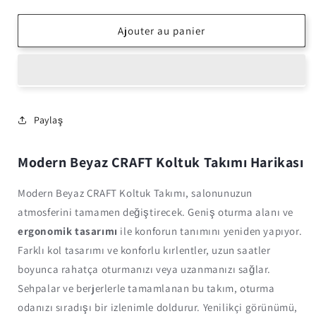
la
la
quantité
quantité
de
de
Ajouter au panier
Koltuk
Koltuk
Takımı
Takımı
Modern
Modern
Beyaz
Beyaz
CRAFT
CRAFT
Paylaş
Modern Beyaz CRAFT Koltuk Takımı Harikası
Modern Beyaz CRAFT Koltuk Takımı, salonunuzun
atmosferini tamamen değiştirecek. Geniş oturma alanı ve
ergonomik tasarımı
ile konforun tanımını yeniden yapıyor.
Farklı kol tasarımı ve konforlu kırlentler, uzun saatler
boyunca rahatça oturmanızı veya uzanmanızı sağlar.
Sehpalar ve berjerlerle tamamlanan bu takım, oturma
odanızı sıradışı bir izlenimle doldurur. Yenilikçi görünümü,