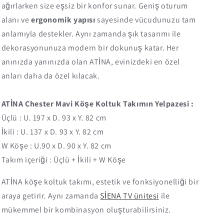
ağırlarken size eşsiz bir konfor sunar. Geniş oturum
alanı ve
ergonomik yapısı
sayesinde vücudunuzu tam
anlamıyla destekler. Aynı zamanda şık tasarımı ile
dekorasyonunuza modern bir dokunuş katar. Her
anınızda yanınızda olan ATİNA, evinizdeki en özel
anları daha da özel kılacak.
ATİNA Chester Mavi Köşe Koltuk Takımın Yelpazesi :
Üçlü : U. 197 x D. 93 x Y. 82 cm
İkili : U. 137 x D. 93 x Y. 82 cm
W Köşe : U.90 x D. 90 x Y. 82 cm
Takım içeriği : Üçlü + İkili + W Köşe
ATİNA köşe koltuk takımı, estetik ve fonksiyonelliği bir
araya getirir. Aynı zamanda
SİENA TV ünitesi
ile
mükemmel bir kombinasyon oluşturabilirsiniz.