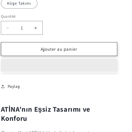
Köşe Takımı
Quantité
Réduire
Augmenter
la
la
quantité
quantité
de
de
Ajouter au panier
Köşe
Köşe
Koltuk
Koltuk
Takımı
Takımı
Chester
Chester
Mavi
Mavi
ATİNA
ATİNA
Paylaş
ATİNA'nın Eşsiz Tasarımı ve
Konforu