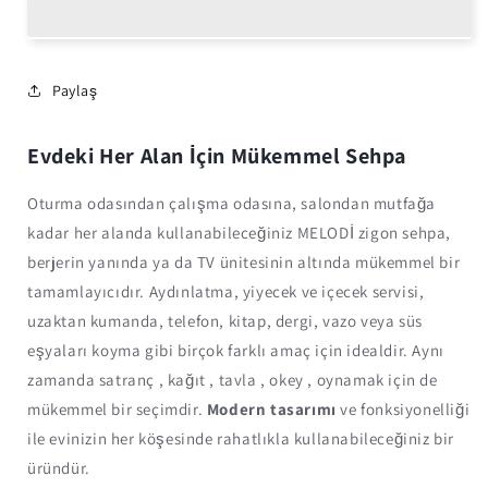
Kırılmaz
Kırılmaz
Camlı
Camlı
Telli
Telli
Gold
Gold
Paylaş
Metal
Metal
Zigon
Zigon
Evdeki Her Alan İçin Mükemmel Sehpa
Sehpa
Sehpa
MELODİ
MELODİ
Oturma odasından çalışma odasına, salondan mutfağa
kadar her alanda kullanabileceğiniz MELODİ zigon sehpa,
berjerin yanında ya da TV ünitesinin altında mükemmel bir
tamamlayıcıdır. Aydınlatma, yiyecek ve içecek servisi,
uzaktan kumanda, telefon, kitap, dergi, vazo veya süs
eşyaları koyma gibi birçok farklı amaç için idealdir. Aynı
zamanda satranç , kağıt , tavla , okey , oynamak için de
mükemmel bir seçimdir.
Modern tasarımı
ve fonksiyonelliği
ile evinizin her köşesinde rahatlıkla kullanabileceğiniz bir
üründür.