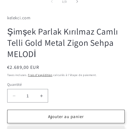
média
de
1
/
3
1
dans
une
kelekci.com
fenêtre
modale
Şimşek Parlak Kırılmaz Camlı
Telli Gold Metal Zigon Sehpa
MELODİ
Prix
€2.689,00 EUR
habituel
Taxes incluses.
Frais d'expédition
calculés à l'étape de paiement.
Quantité
Réduire
Augmenter
la
la
quantité
quantité
de
de
Ajouter au panier
Şimşek
Şimşek
Parlak
Parlak