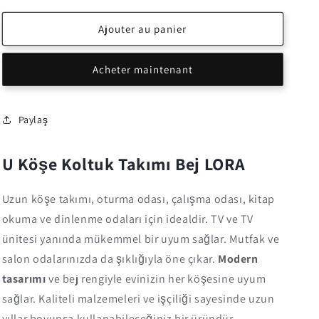
quantité
quantité
de
de
Ajouter au panier
U
U
Köşe
Köşe
Acheter maintenant
Koltuk
Koltuk
Takımı
Takımı
Usb
Usb
Bej
Bej
Paylaş
LORA
LORA
U Köşe Koltuk Takımı Bej LORA
Uzun köşe takımı, oturma odası, çalışma odası, kitap
okuma ve dinlenme odaları için idealdir. TV ve TV
ünitesi yanında mükemmel bir uyum sağlar. Mutfak ve
salon odalarınızda da şıklığıyla öne çıkar.
Modern
tasarımı
ve bej rengiyle evinizin her köşesine uyum
sağlar. Kaliteli malzemeleri ve işçiliği sayesinde uzun
yıllar boyunca kullanabileceğiniz bir üründür.