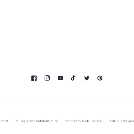
Facebook
Instagram
YouTube
TikTok
Twitter
Pinterest
Moyens
sement
Politique de confidentialité
Conditions d’utilisation
Politique d’expé
de
paiement