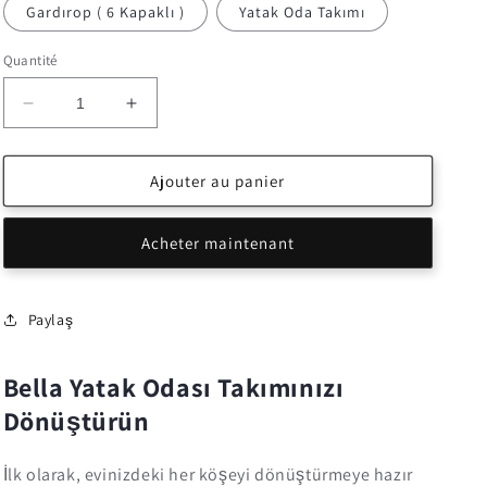
Gardırop ( 6 Kapaklı )
Yatak Oda Takımı
Quantité
Réduire
Augmenter
la
la
quantité
quantité
de
de
Ajouter au panier
Yatak
Yatak
Oda
Oda
Acheter maintenant
Takımı
Takımı
Modern
Modern
BELLA
BELLA
Paylaş
Bella Yatak Odası Takımınızı
Dönüştürün
İlk olarak, evinizdeki her köşeyi dönüştürmeye hazır