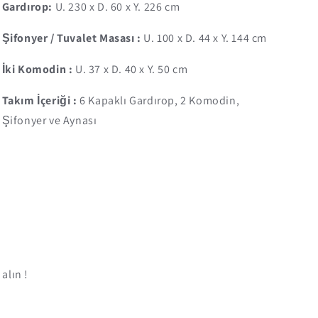
Gardırop:
U. 230 x D. 60 x Y. 226 cm
Şifonyer / Tuvalet Masası :
U. 100 x D. 44 x Y. 144 cm
İki Komodin :
U. 37 x D. 40 x Y. 50 cm
Takım İçeriği :
6 Kapaklı Gardırop, 2 Komodin,
Şifonyer ve Aynası
alın !