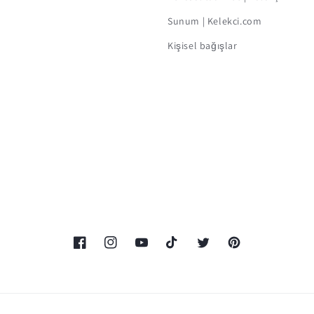
Sunum | Kelekci.com
Kişisel bağışlar
Facebook
Instagram
YouTube
TikTok
Twitter
Pinterest