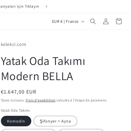
Yeni Müş
P
Connexion
Panier
EUR € | France
a
y
kelekci.com
s
/
Yatak Oda Takımı
r
Modern BELLA
é
g
i
Prix
€1.647,00 EUR
habituel
o
Taxes incluses.
Frais d'expédition
calculés à l'étape de paiement.
n
Yatak Oda Takımı
Komodin
Şifonyer + Ayna