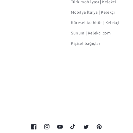
Türk mobilyası | Kelekçi
Mobilya İtalya | Kelekçi
Küresel taahhüt | Kelekçi
Sunum | Kelekci.com
Kişisel bağışlar
Facebook
Instagram
YouTube
TikTok
Twitter
Pinterest