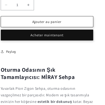
Réduire
Augmenter
la
la
quantité
quantité
de
de
Ajouter au panier
Yuvarlak
Yuvarlak
Pion
Pion
Acheter maintenant
Zigon
Zigon
Sehpa
Sehpa
Beyaz
Beyaz
Damarlı
Damarlı
Paylaş
MİRAY
MİRAY
Oturma Odasının Şık
Tamamlayıcısı: MİRAY Sehpa
Yuvarlak Pion Zigon Sehpa, oturma odasının
vazgeçilmez bir parçasıdır. Modern ve şık tasarımıyla
evinizin her köşesine
estetik bir dokunuş
katar. Beyaz